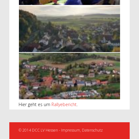
Hier geht es um
Rallyebericht
.
© 2014 DCC LV Hessen -
Impressum
,
Datenschutz