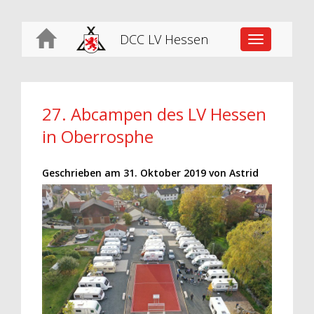
DCC LV Hessen
Toggle
navigation
27. Abcampen des LV Hessen
in Oberrosphe
Geschrieben am
31. Oktober 2019
von
Astrid